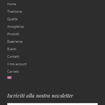
b
t
a
Home
o
e
g
o
r
r
Tradizione
k
a
-
m
Qualità
f
Accoglienza
Prodotti
Esperienze
Eventi
Contatti
Il mio account
Carrello
Iscriviti alla nostra newsletter