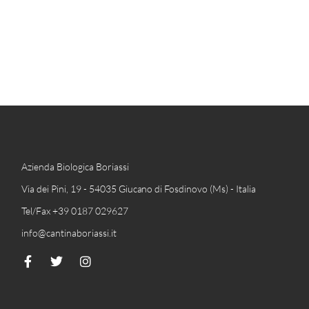
Azienda Biologica Boriassi
Via dei Pini, 19 - 54035 Giucano di Fosdinovo (Ms) - Italia
Tel/Fax +39 0187 029627
info@cantinaboriassi.it
F
T
I
a
w
n
c
i
s
e
t
t